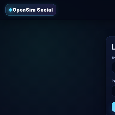
OpenSim Social
E
P